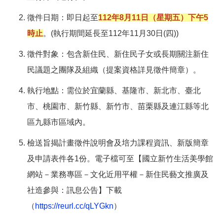
​徵件日期：即日起至
112年8月11日（星期五）下午5
時止
。(執行期間延長至112年11月30日(四))
徵件對象：包含新住民、新住民子女或長期關注新住
民議題之團隊及組織（提案資格詳見徵件簡章）。
執行地點：需位於宜蘭縣、基隆市、新北市、臺北
市、桃園市、新竹縣、新竹市、苗栗縣及連江縣等北
區九縣市區域內。
檢送旨揭計畫徵件說明會及培力課程資訊、新版簡章
及申請表件各1份。電子檔可至【國立新竹生活美學館
網站－業務專區－文化近用平權－新住民藝文推廣及
社造參與：訊息公告】下載
（
https://reurl.cc/qLYGkn
）