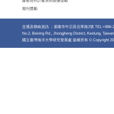
建教合作計畫系所績優獎勵
期刊獎勵
交通及聯絡資訊 ：基隆市中正區北寧路2號 TEL:+886-2-2462-
No.2, Beining Rd., Jhongjheng District, Keelung, Taiwa
國立臺灣海洋大學研究發展處 版權所有 © Copyright 2009 Al