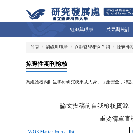
跳
到
主
要
組織與職掌
成果與統計
內
容
區
首頁
組織與職掌
企劃暨學術合作組
掠奪性
掠奪性期刊檢核
為維護校內師生學術研究成果及人身、財產安全，特設
論文投稿前自我檢核資源
重要清單查
WOS Master Journal list