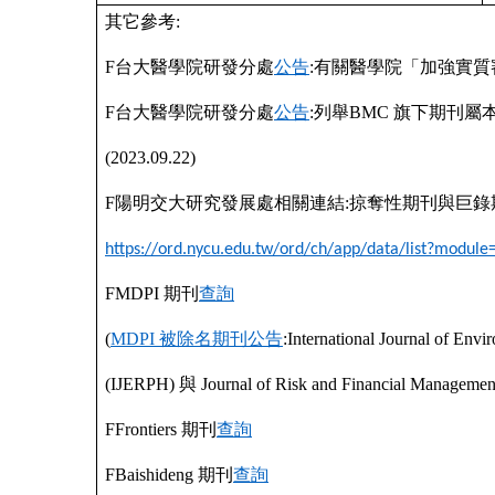
其它參考
:
F
台大醫學院研發分處
公告
:
有關醫學院「加強實質
F
台大醫學院研發分處
公告
:
列舉
BMC
旗下期刊屬
(2023.09.22)
F
陽明交大研究發展處相關連結
:
掠奪性期刊與巨錄
https://ord.nycu.edu.tw/ord/ch/app/data/list?modul
F
MDPI
期刊
查詢
(
MDPI
被除名期刊公告
:International Journal of Env
(IJERPH)
與
Journal of Risk and Financial Manageme
F
Frontiers
期刊
查詢
F
Baishideng
期刊
查詢