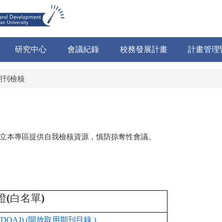
研究中心
會議紀錄
校務發展計畫
計畫管理
期刊檢核
立本專區提供自我檢核資源，慎防掠奪性會議。
證
(
白名單
)
(DOAJ) (
開放取用期刊目錄
)