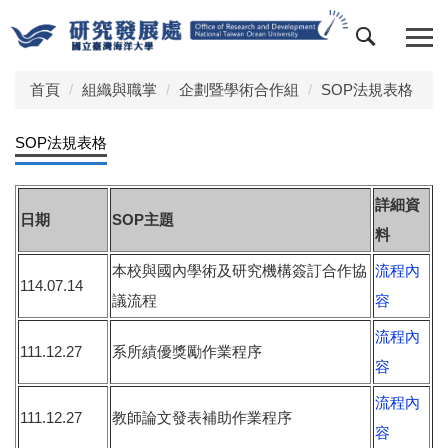
跳
到
主
要
首頁
組織與職掌
企劃暨學術合作組
SOP法規表格
內
容
SOP法規表格
區
詳細資
日期
SOP主題
料
本校與國內學術及研究機構簽訂合作協
流程內
114.07.14
議流程
容
流程內
111.12.27
系所績優獎勵作業程序
容
流程內
111.12.27
教師論文發表補助作業程序
容