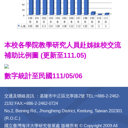
本校各學院教學研究人員赴姊妹校交流
補助比例圖
(更新至111.05)
數字統計至民國111/05/06
交通及聯絡資訊 ：基隆市中正區北寧路2號 TEL:+886-2-2462-
2192 FAX:+886-2-2462-0724
No.2, Beining Rd., Jhongjheng District, Keelung, Taiwan 202301
(R.O.C.)
國立臺灣海洋大學研究發展處 版權所有 © Copyright 2009 All