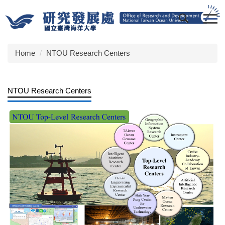
Jump
to
the
main
content
Home
NTOU Research Centers
block
NTOU Research Centers